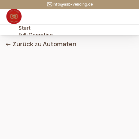
info@asb-vending.de
Start
Full-Operating
Kaufen/Mieten
← Zurück zu Automaten
Kaffee
Getränke
Snacks
Combi
Fresh Food
Tiefkühl
Frischwasser
Leergut