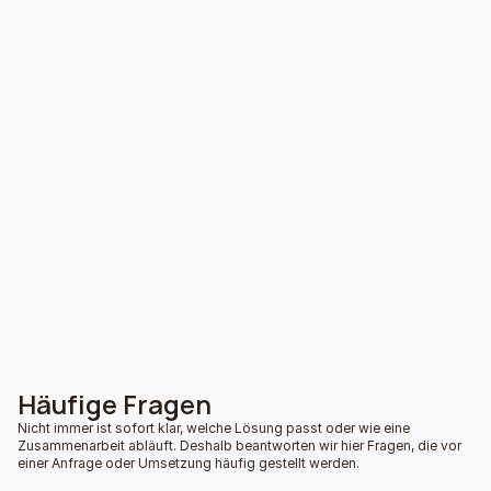
GS MasterBrew
G 1000
Kaffeeautomat
Kaffeeautomat
Häufige Fragen
Nicht immer ist sofort klar, welche Lösung passt oder wie eine
Zusammenarbeit abläuft. Deshalb beantworten wir hier Fragen, die vor
einer Anfrage oder Umsetzung häufig gestellt werden.