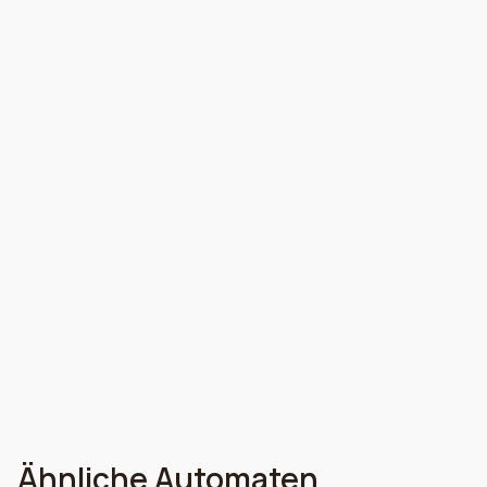
Broschüre 1 herunterladen
Persönliches Angebot anfordern:
Angebot einholen
Ähnliche Automaten