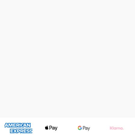
Persönliche Beratung
Wir nehmen uns Zeit für Ihr Anliegen und finden im gemeinsamen
Gespräch für Sie die beste Lösung.
Verlässliche Planung
Gerne erstellen wir Ihnen ein individuelles Angebot und zeigen
Ihnen transparent die nächsten Schritte.