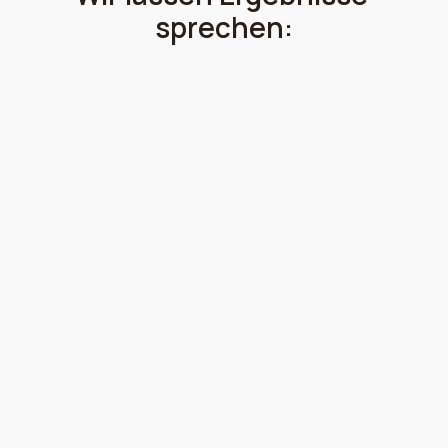
sprechen:
Nach ein paar anfänglichen technischen Problemen mit dem 
Snackautomat wurde alles daran gesetzt dass das Problem 
schnellstens behoben wurde. Mit dem Service bin ich daher 
sehr zufrieden.
Manuela B.
Freundliche Mitarbeiter und sehr guter Service. Die 
Kaffeeautomaten funktionieren einwandfrei und der Kaffee 