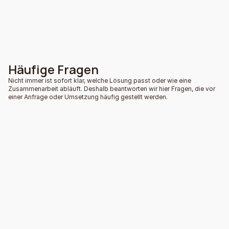
Häufige Fragen
Nicht immer ist sofort klar, welche Lösung passt oder wie eine
Zusammenarbeit abläuft. Deshalb beantworten wir hier Fragen, die vor
einer Anfrage oder Umsetzung häufig gestellt werden.
Was passiert, wenn sich mein Bedarf später 
ändert?
An wen kann ich mich bei Fragen oder 
Problemen wenden?
Gibt es Mindestmengen oder feste 